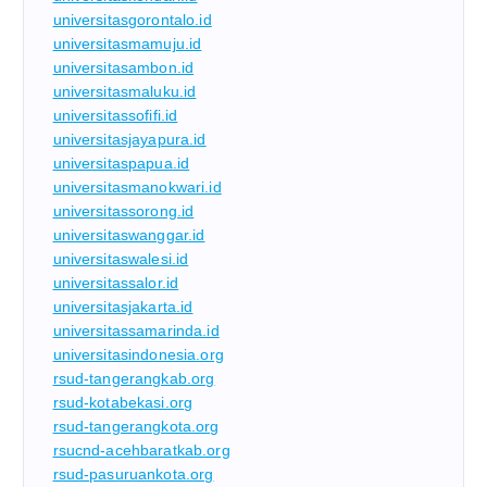
universitasgorontalo.id
universitasmamuju.id
universitasambon.id
universitasmaluku.id
universitassofifi.id
universitasjayapura.id
universitaspapua.id
universitasmanokwari.id
universitassorong.id
universitaswanggar.id
universitaswalesi.id
universitassalor.id
universitasjakarta.id
universitassamarinda.id
universitasindonesia.org
rsud-tangerangkab.org
rsud-kotabekasi.org
rsud-tangerangkota.org
rsucnd-acehbaratkab.org
rsud-pasuruankota.org