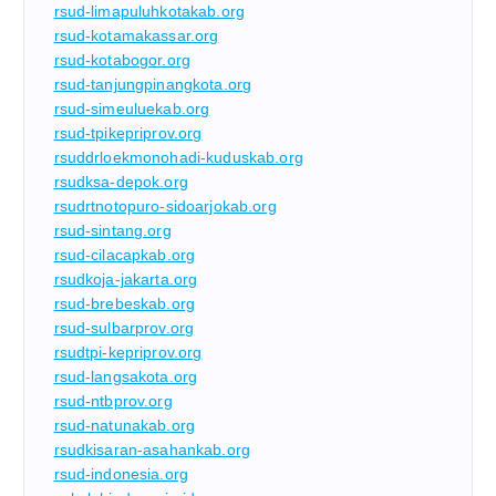
rsud-limapuluhkotakab.org
rsud-kotamakassar.org
rsud-kotabogor.org
rsud-tanjungpinangkota.org
rsud-simeuluekab.org
rsud-tpikepriprov.org
rsuddrloekmonohadi-kuduskab.org
rsudksa-depok.org
rsudrtnotopuro-sidoarjokab.org
rsud-sintang.org
rsud-cilacapkab.org
rsudkoja-jakarta.org
rsud-brebeskab.org
rsud-sulbarprov.org
rsudtpi-kepriprov.org
rsud-langsakota.org
rsud-ntbprov.org
rsud-natunakab.org
rsudkisaran-asahankab.org
rsud-indonesia.org