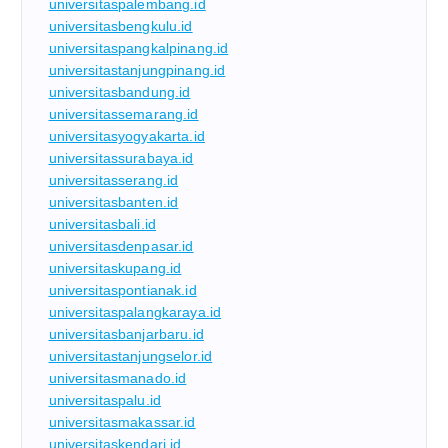
universitaspalembang.id
universitasbengkulu.id
universitaspangkalpinang.id
universitastanjungpinang.id
universitasbandung.id
universitassemarang.id
universitasyogyakarta.id
universitassurabaya.id
universitasserang.id
universitasbanten.id
universitasbali.id
universitasdenpasar.id
universitaskupang.id
universitaspontianak.id
universitaspalangkaraya.id
universitasbanjarbaru.id
universitastanjungselor.id
universitasmanado.id
universitaspalu.id
universitasmakassar.id
universitaskendari.id