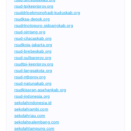
rsud-tpikepriprov.org
rsuddrloekmonohadi-kuduskab.org
rsudksa-depok.org
rsudrtnotopuro-sidoarjokab.org
rsud-sintang.org
rsud-cilacapkab.org
rsudkoja-jakarta.org
rsud-brebeskab.org
rsud-sulbarprov.org
rsudtpi-kepriprov.org
rsud-langsakota.org
rsud-ntbprov.org
rsud-natunakab.org
rsudkisaran-asahankab.org
rsud-indonesia.org
sekolahindonesia.id
sekolahjambi.com
sekolahriau.com
sekolahpalembang.com
sekolahlampung.com