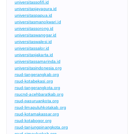
universitassofifi.id
universitasjayapura.id
universitaspapua.id
universitasmanokwari.id
universitassorong.id
universitaswanggar.id
universitaswalesi.id
universitassalor.id
universitasjakarta.id
universitassamarinda.id
universitasindonesia.org
rsud-tangerangkab.org
rsud-kotabekasi.org
rsud-tangerangkota.org
rsucnd-acehbaratkab.org
rsud-pasuruankota.org
rsud-limapuluhkotakab.org
rsud-kotamakassar.org
rsud-kotabogor.org
rsud-tanjungpinangkota.org
rsud-simeuluekab.org