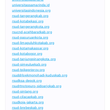
universitassamarinda.id
universitasindonesia.org
rsud-tangerangkab.org
rsud-kotabekasi.org
rsud-tangerangkota.org
rsucnd-acehbaratkab.org
rsud-pasuruankota.org
rsud-limapuluhkotakab.org
rsud-kotamakassar.org
rsud-kotabogor.org
rsud-tanjungpinangkota.org
rsud-simeuluekab.org
rsud-tpikepriprov.org
rsuddrloekmonohadi-kuduskab.org
rsudksa-depok.org
rsudrtnotopuro-sidoarjokab.org
rsud-sintang.org
rsud-cilacapkab.org
rsudkoja-jakarta.org
rsud-brebeskab.org