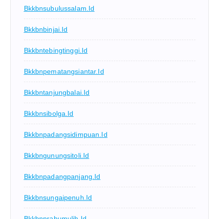
Bkkbnsubulussalam.id
Bkkbnbinjai.id
Bkkbntebingtinggi.id
Bkkbnpematangsiantar.id
Bkkbntanjungbalai.id
Bkkbnsibolga.id
Bkkbnpadangsidimpuan.id
Bkkbngunungsitoli.id
Bkkbnpadangpanjang.id
Bkkbnsungaipenuh.id
Bkkbnprabumulih.id