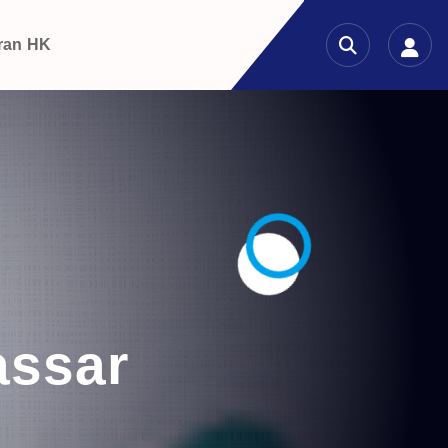
ran HK
assar