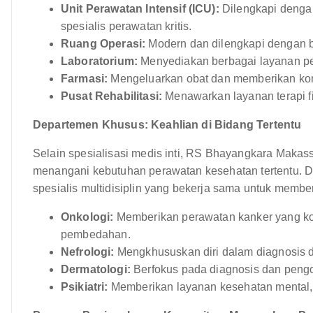
Unit Perawatan Intensif (ICU):
Dilengkapi dengan
spesialis perawatan kritis.
Ruang Operasi:
Modern dan dilengkapi dengan b
Laboratorium:
Menyediakan berbagai layanan pe
Farmasi:
Mengeluarkan obat dan memberikan kon
Pusat Rehabilitasi:
Menawarkan layanan terapi fis
Departemen Khusus: Keahlian di Bidang Tertentu
Selain spesialisasi medis inti, RS Bhayangkara Mak
menangani kebutuhan perawatan kesehatan tertentu. De
spesialis multidisiplin yang bekerja sama untuk membe
Onkologi:
Memberikan perawatan kanker yang komp
pembedahan.
Nefrologi:
Mengkhususkan diri dalam diagnosis d
Dermatologi:
Berfokus pada diagnosis dan pengob
Psikiatri:
Memberikan layanan kesehatan mental,