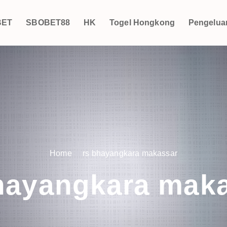
BET
SBOBET88
HK
Togel Hongkong
Pengelua
Home
rs bhayangkara makassar
hayangkara mak