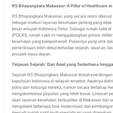
RS Bhayangkara Makassar: A Pillar of Healthcare in
RS Bhayangkara Makassar, yang secara resmi dikenal 
sebagai institusi layanan kesehatan penting yang tida
besar wilayah Indonesia Timur. Sebagai rumah sakit d
(POLRI), rumah sakit ini menggabungkan presisi milit
kesehatan yang komprehensif. Posisinya yang unik d
pemeriksaan lebih dekat terhadap sejarah, layanan, fa
prospek masa depan.
Tinjauan Sejarah: Dari Awal yang Sederhana hingga
Sejarah RS Bhayangkara Makassar terkait erat denga
kepolisian Indonesia di wilayah tersebut. Awalnya didi
polisi dan keluarga mereka, namun secara bertahap
mengakomodasi populasi yang lebih besar. Lintasan 
akan layanan kesehatan berkualitas di Makassar dan se
mengalami beberapa fase modernisasi dan pembangunan i
menjadi rumah sakit multi-spesialisasi yang dilengkapi