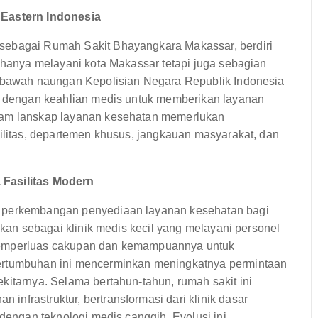
 Eastern Indonesia
sebagai Rumah Sakit Bhayangkara Makassar, berdiri
k hanya melayani kota Makassar tetapi juga sebagian
i bawah naungan Kepolisian Negara Republik Indonesia
er dengan keahlian medis untuk memberikan layanan
alam lanskap layanan kesehatan memerlukan
silitas, departemen khusus, jangkauan masyarakat, dan
 Fasilitas Modern
n perkembangan penyediaan layanan kesehatan bagi
rikan sebagai klinik medis kecil yang melayani personel
 memperluas cakupan dan kemampuannya untuk
pertumbuhan ini mencerminkan meningkatnya permintaan
kitarnya. Selama bertahun-tahun, rumah sakit ini
nfrastruktur, bertransformasi dari klinik dasar
 dengan teknologi medis canggih. Evolusi ini