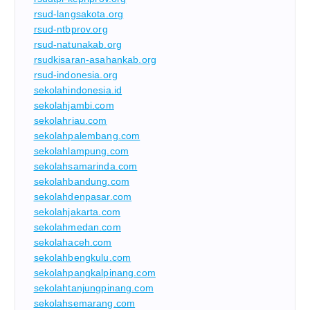
rsud-langsakota.org
rsud-ntbprov.org
rsud-natunakab.org
rsudkisaran-asahankab.org
rsud-indonesia.org
sekolahindonesia.id
sekolahjambi.com
sekolahriau.com
sekolahpalembang.com
sekolahlampung.com
sekolahsamarinda.com
sekolahbandung.com
sekolahdenpasar.com
sekolahjakarta.com
sekolahmedan.com
sekolahaceh.com
sekolahbengkulu.com
sekolahpangkalpinang.com
sekolahtanjungpinang.com
sekolahsemarang.com