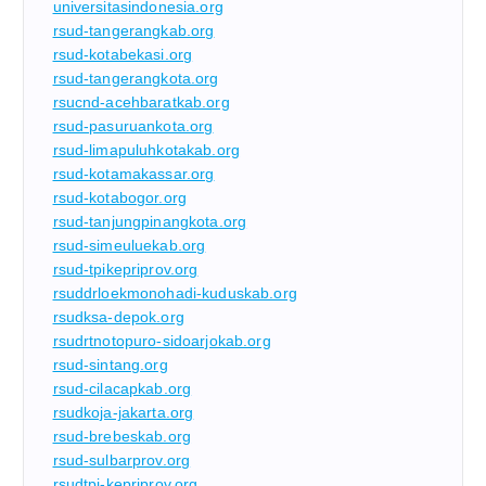
universitasindonesia.org
rsud-tangerangkab.org
rsud-kotabekasi.org
rsud-tangerangkota.org
rsucnd-acehbaratkab.org
rsud-pasuruankota.org
rsud-limapuluhkotakab.org
rsud-kotamakassar.org
rsud-kotabogor.org
rsud-tanjungpinangkota.org
rsud-simeuluekab.org
rsud-tpikepriprov.org
rsuddrloekmonohadi-kuduskab.org
rsudksa-depok.org
rsudrtnotopuro-sidoarjokab.org
rsud-sintang.org
rsud-cilacapkab.org
rsudkoja-jakarta.org
rsud-brebeskab.org
rsud-sulbarprov.org
rsudtpi-kepriprov.org