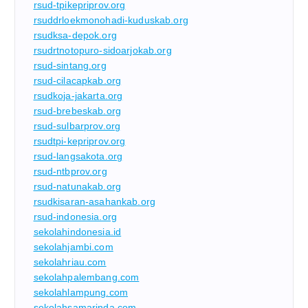
rsud-tpikepriprov.org
rsuddrloekmonohadi-kuduskab.org
rsudksa-depok.org
rsudrtnotopuro-sidoarjokab.org
rsud-sintang.org
rsud-cilacapkab.org
rsudkoja-jakarta.org
rsud-brebeskab.org
rsud-sulbarprov.org
rsudtpi-kepriprov.org
rsud-langsakota.org
rsud-ntbprov.org
rsud-natunakab.org
rsudkisaran-asahankab.org
rsud-indonesia.org
sekolahindonesia.id
sekolahjambi.com
sekolahriau.com
sekolahpalembang.com
sekolahlampung.com
sekolahsamarinda.com