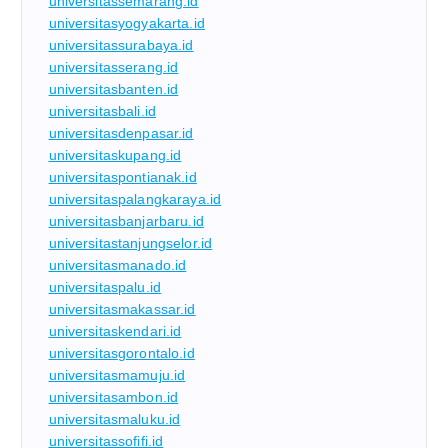
universitassemarang.id
universitasyogyakarta.id
universitassurabaya.id
universitasserang.id
universitasbanten.id
universitasbali.id
universitasdenpasar.id
universitaskupang.id
universitaspontianak.id
universitaspalangkaraya.id
universitasbanjarbaru.id
universitastanjungselor.id
universitasmanado.id
universitaspalu.id
universitasmakassar.id
universitaskendari.id
universitasgorontalo.id
universitasmamuju.id
universitasambon.id
universitasmaluku.id
universitassofifi.id