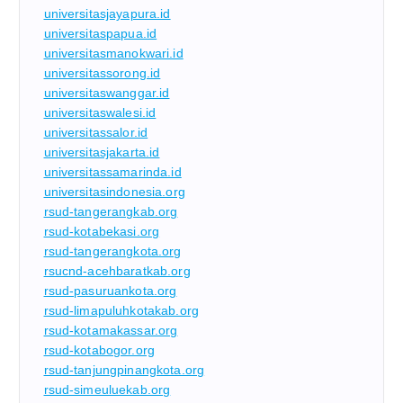
universitasjayapura.id
universitaspapua.id
universitasmanokwari.id
universitassorong.id
universitaswanggar.id
universitaswalesi.id
universitassalor.id
universitasjakarta.id
universitassamarinda.id
universitasindonesia.org
rsud-tangerangkab.org
rsud-kotabekasi.org
rsud-tangerangkota.org
rsucnd-acehbaratkab.org
rsud-pasuruankota.org
rsud-limapuluhkotakab.org
rsud-kotamakassar.org
rsud-kotabogor.org
rsud-tanjungpinangkota.org
rsud-simeuluekab.org