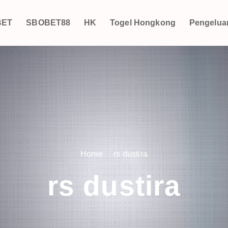
BET
SBOBET88
HK
Togel Hongkong
Pengelua
Home
rs dustira
rs dustira