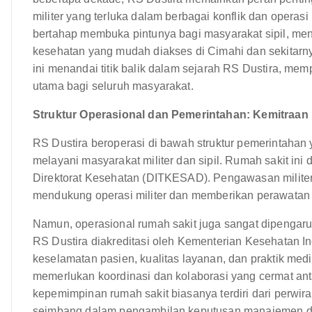
militer yang terluka dalam berbagai konflik dan operas
bertahap membuka pintunya bagi masyarakat sipil, me
kesehatan yang mudah diakses di Cimahi dan sekitarnya
ini menandai titik balik dalam sejarah RS Dustira, me
utama bagi seluruh masyarakat.
Struktur Operasional dan Pemerintahan: Kemitraan Mi
RS Dustira beroperasi di bawah struktur pemerintaha
melayani masyarakat militer dan sipil. Rumah sakit ini
Direktorat Kesehatan (DITKESAD). Pengawasan militer 
mendukung operasi militer dan memberikan perawatan 
Namun, operasional rumah sakit juga sangat dipengaruh
RS Dustira diakreditasi oleh Kementerian Kesehatan 
keselamatan pasien, kualitas layanan, dan praktik medi
memerlukan koordinasi dan kolaborasi yang cermat antar
kepemimpinan rumah sakit biasanya terdiri dari perwira
seimbang dalam pengambilan keputusan manajemen dan