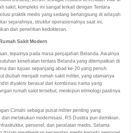
h sakit, kompleks ini sangat terkait dengan Tentara
olusi praktik medis yang sedang berlangsung di wilayah
r sejarahnya, struktur operasionalnya saat ini,
kan dan penelitian kedokteran.
a Rumah Sakit Modern
kaan, tepatnya pada masa penjajahan Belanda. Awalnya
ebutuhan kesehatan tentara Belanda yang ditempatkan di
nama dan tujuan sepanjang abad ke-20 yang penuh
ut diubah menjadi rumah sakit militer, yang utamanya
diri diyakini berasal dari kombinasi nama yang
ngan rumah sakit tersebut, meskipun etimologi pastinya
an Cimahi sebagai pusat militer penting yang
g dan melakukan modernisasi, RS Dustira pun demikian.
frastruktur, personel, dan peralatan medis. Selama
ng dalam memberikan perawatan medis kepada personel