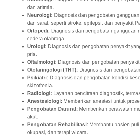
dan aritmia.
Neurologi:
Diagnosis dan pengobatan gangguan 
dan saraf, seperti stroke, epilepsi, dan penyakit P
Ortopedi:
Diagnosis dan pengobatan gangguan mus
cedera olahraga.
Urologi:
Diagnosis dan pengobatan penyakit yan
pria.
Oftalmologi:
Diagnosis dan pengobatan penyakit
Otolaringologi (THT):
Diagnosis dan pengobatan 
Psikiatri:
Diagnosis dan pengobatan kondisi keseh
skizofrenia.
Radiologi:
Layanan pencitraan diagnostik, terma
Anestesiologi:
Memberikan anestesi untuk prose
Pengobatan Darurat:
Memberikan perawatan med
akut.
Pengobatan Rehabilitasi:
Membantu pasien pulih d
okupasi, dan terapi wicara.