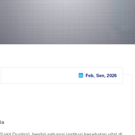
Feb, Sen, 2026
ia
it Dustira), berdiri sebagai institusi kesehatan vital di