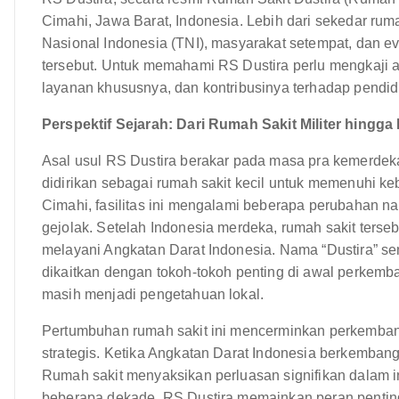
Cimahi, Jawa Barat, Indonesia. Lebih dari sekedar ruma
Nasional Indonesia (TNI), masyarakat setempat, dan ev
tersebut. Untuk memahami RS Dustira perlu mengkaji aka
layanan khususnya, dan kontribusinya terhadap pendidi
Perspektif Sejarah: Dari Rumah Sakit Militer hingg
Asal usul RS Dustira berakar pada masa pra kemerde
didirikan sebagai rumah sakit kecil untuk memenuhi k
Cimahi, fasilitas ini mengalami beberapa perubahan 
gejolak. Setelah Indonesia merdeka, rumah sakit terseb
melayani Angkatan Darat Indonesia. Nama “Dustira” sen
dikaitkan dengan tokoh-tokoh penting di awal perkemba
masih menjadi pengetahuan lokal.
Pertumbuhan rumah sakit ini mencerminkan perkembang
strategis. Ketika Angkatan Darat Indonesia berkemban
Rumah sakit menyaksikan perluasan signifikan dalam in
beberapa dekade, RS Dustira memainkan peran penti