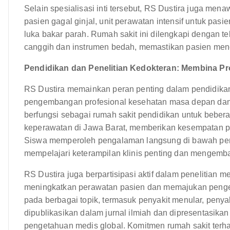
Selain spesialisasi inti tersebut, RS Dustira juga men
pasien gagal ginjal, unit perawatan intensif untuk pasi
luka bakar parah. Rumah sakit ini dilengkapi dengan t
canggih dan instrumen bedah, memastikan pasien mene
Pendidikan dan Penelitian Kedokteran: Membina P
RS Dustira memainkan peran penting dalam pendidikan 
pengembangan profesional kesehatan masa depan dan
berfungsi sebagai rumah sakit pendidikan untuk beber
keperawatan di Jawa Barat, memberikan kesempatan pe
Siswa memperoleh pengalaman langsung di bawah pe
mempelajari keterampilan klinis penting dan mengemb
RS Dustira juga berpartisipasi aktif dalam penelitian me
meningkatkan perawatan pasien dan memajukan pengeta
pada berbagai topik, termasuk penyakit menular, penya
dipublikasikan dalam jurnal ilmiah dan dipresentasika
pengetahuan medis global. Komitmen rumah sakit terh