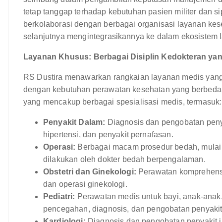
tetap tanggap terhadap kebutuhan pasien militer dan si
berkolaborasi dengan berbagai organisasi layanan keseh
selanjutnya mengintegrasikannya ke dalam ekosistem l
Layanan Khusus: Berbagai Disiplin Kedokteran ya
RS Dustira menawarkan rangkaian layanan medis yang
dengan kebutuhan perawatan kesehatan yang berbeda-
yang mencakup berbagai spesialisasi medis, termasuk:
Penyakit Dalam:
Diagnosis dan pengobatan penya
hipertensi, dan penyakit pernafasan.
Operasi:
Berbagai macam prosedur bedah, mulai d
dilakukan oleh dokter bedah berpengalaman.
Obstetri dan Ginekologi:
Perawatan komprehensif
dan operasi ginekologi.
Pediatri:
Perawatan medis untuk bayi, anak-anak
pencegahan, diagnosis, dan pengobatan penyaki
Kardiologi:
Diagnosis dan pengobatan penyakit jan