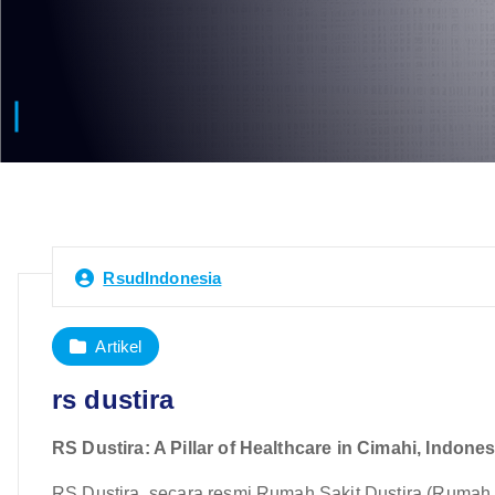
RsudIndonesia
Artikel
rs dustira
RS Dustira: A Pillar of Healthcare in Cimahi, Indones
RS Dustira, secara resmi Rumah Sakit Dustira (Rumah Sak