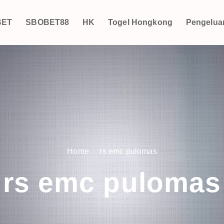
BET
SBOBET88
HK
Togel Hongkong
Pengelua
Home
rs emc pulomas
rs emc pulomas