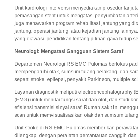
Unit kardiologi intervensi menyediakan prosedur lanjuta
pemasangan stent untuk mengatasi penyumbatan arteri 
juga menawarkan program rehabilitasi jantung yang di
jantung, operasi jantung, atau kejadian jantung lainny
yang diawasi, pendidikan tentang pilihan gaya hidup se
Neurologi: Mengatasi Gangguan Sistem Saraf
Departemen Neurologi RS EMC Pulomas berfokus pad
mempengaruhi otak, sumsum tulang belakang, dan saraf 
seperti stroke, epilepsi, penyakit Parkinson, multiple sc
Layanan diagnostik meliputi electroencephalography (
(EMG) untuk menilai fungsi saraf dan otot, dan studi 
efisiensi transmisi sinyal saraf. Rumah sakit ini meng
scan untuk memvisualisasikan otak dan sumsum tulang
Unit stroke di RS EMC Pulomas memberikan perawatan 
dilengkapi dengan peralatan pemantauan canggih dan dik