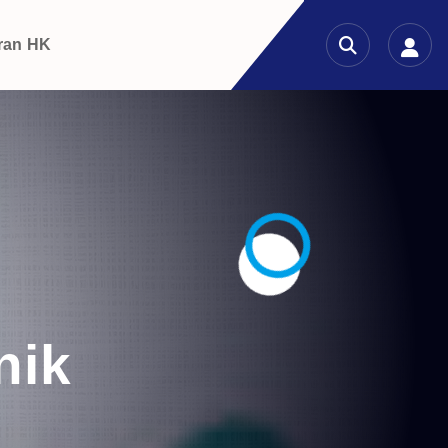
ran HK
nik