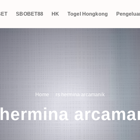
BET
SBOBET88
HK
Togel Hongkong
Pengelua
Home
rs hermina arcamanik
 hermina arcama