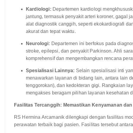
Kardiologi:
Departemen kardiologi mengkhususka
jantung, termasuk penyakit arteri koroner, gagal j
alat diagnostik canggih, seperti ekokardiografi d
akurat dan tepat waktu.
Neurologi:
Departemen ini berfokus pada diagnos
stroke, epilepsi, dan penyakit Parkinson. Ahli s
komprehensif dan mengembangkan rencana peraw
Spesialisasi Lainnya:
Selain spesialisasi inti y
menawarkan layanan di bidang lain, antara lain de
tenggorokan), dan kedokteran gigi. Rangkaian l
mengakses beragam pilihan layanan kesehatan da
Fasilitas Tercanggih: Memastikan Kenyamanan da
RS Hermina Arcamanik dilengkapi dengan fasilitas mo
perawatan terbaik bagi pasien. Fasilitas tersebut antara 