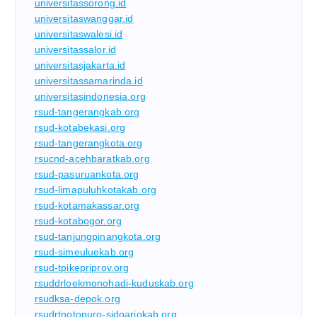
universitassorong.id
universitaswanggar.id
universitaswalesi.id
universitassalor.id
universitasjakarta.id
universitassamarinda.id
universitasindonesia.org
rsud-tangerangkab.org
rsud-kotabekasi.org
rsud-tangerangkota.org
rsucnd-acehbaratkab.org
rsud-pasuruankota.org
rsud-limapuluhkotakab.org
rsud-kotamakassar.org
rsud-kotabogor.org
rsud-tanjungpinangkota.org
rsud-simeuluekab.org
rsud-tpikepriprov.org
rsuddrloekmonohadi-kuduskab.org
rsudksa-depok.org
rsudrtnotopuro-sidoarjokab.org