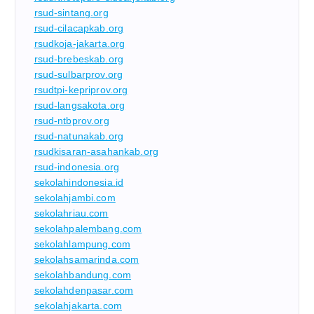
rsud-sintang.org
rsud-cilacapkab.org
rsudkoja-jakarta.org
rsud-brebeskab.org
rsud-sulbarprov.org
rsudtpi-kepriprov.org
rsud-langsakota.org
rsud-ntbprov.org
rsud-natunakab.org
rsudkisaran-asahankab.org
rsud-indonesia.org
sekolahindonesia.id
sekolahjambi.com
sekolahriau.com
sekolahpalembang.com
sekolahlampung.com
sekolahsamarinda.com
sekolahbandung.com
sekolahdenpasar.com
sekolahjakarta.com