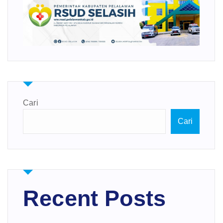
Cari
Cari
Recent Posts