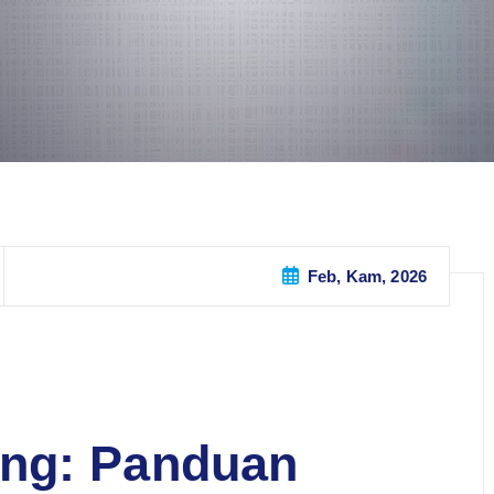
Feb, Kam, 2026
ng: Panduan