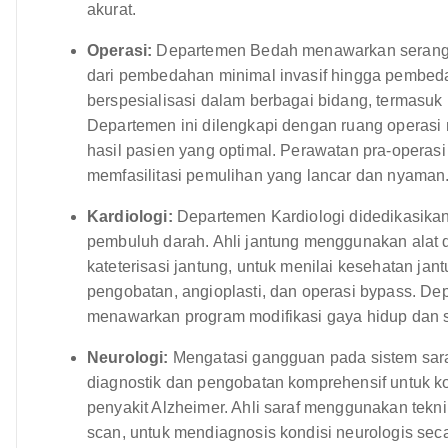
akurat.
Operasi:
Departemen Bedah menawarkan serangk
dari pembedahan minimal invasif hingga pembe
berspesialisasi dalam berbagai bidang, termasuk
Departemen ini dilengkapi dengan ruang operasi
hasil pasien yang optimal. Perawatan pra-operas
memfasilitasi pemulihan yang lancar dan nyaman
Kardiologi:
Departemen Kardiologi didedikasikan
pembuluh darah. Ahli jantung menggunakan alat dia
kateterisasi jantung, untuk menilai kesehatan j
pengobatan, angioplasti, dan operasi bypass. Dep
menawarkan program modifikasi gaya hidup dan st
Neurologi:
Mengatasi gangguan pada sistem sar
diagnostik dan pengobatan komprehensif untuk kond
penyakit Alzheimer. Ahli saraf menggunakan teknik
scan, untuk mendiagnosis kondisi neurologis se