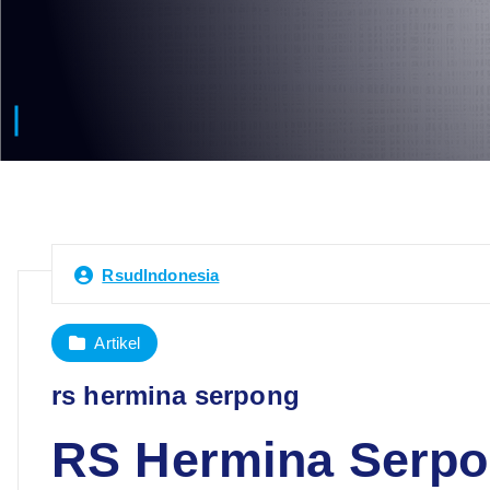
RsudIndonesia
Artikel
rs hermina serpong
RS Hermina Serpo