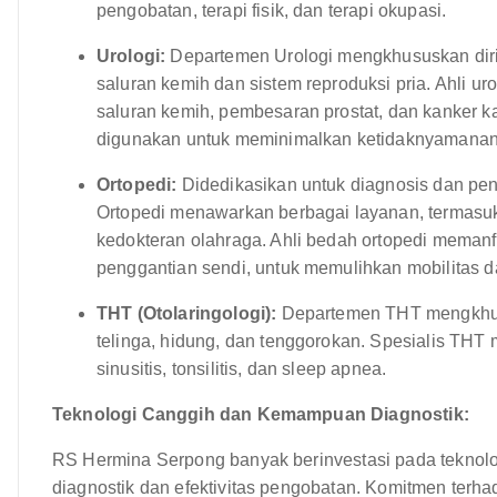
pengobatan, terapi fisik, dan terapi okupasi.
Urologi:
Departemen Urologi mengkhususkan diri
saluran kemih dan sistem reproduksi pria. Ahli uro
saluran kemih, pembesaran prostat, dan kanker k
digunakan untuk meminimalkan ketidaknyamanan
Ortopedi:
Didedikasikan untuk diagnosis dan pe
Ortopedi menawarkan berbagai layanan, termasuk
kedokteran olahraga. Ahli bedah ortopedi memanfaa
penggantian sendi, untuk memulihkan mobilitas d
THT (Otolaringologi):
Departemen THT mengkhusu
telinga, hidung, dan tenggorokan. Spesialis THT
sinusitis, tonsilitis, dan sleep apnea.
Teknologi Canggih dan Kemampuan Diagnostik:
RS Hermina Serpong banyak berinvestasi pada teknolo
diagnostik dan efektivitas pengobatan. Komitmen terh