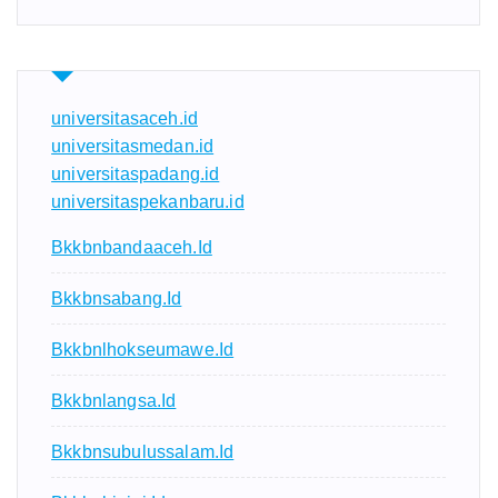
universitasaceh.id
universitasmedan.id
universitaspadang.id
universitaspekanbaru.id
Bkkbnbandaaceh.id
Bkkbnsabang.id
Bkkbnlhokseumawe.id
Bkkbnlangsa.id
Bkkbnsubulussalam.id