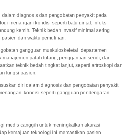
 dalam diagnosis dan pengobatan penyakit pada
logi menangani kondisi seperti batu ginjal, infeksi
andung kemih. Teknik bedah invasif minimal sering
 pasien dan waktu pemulihan.
ngobatan gangguan muskuloskeletal, departemen
 manajemen patah tulang, penggantian sendi, dan
tkan teknik bedah tingkat lanjut, seperti artroskopi dan
an fungsi pasien.
skan diri dalam diagnosis dan pengobatan penyakit
 menangani kondisi seperti gangguan pendengaran,
gi medis canggih untuk meningkatkan akurasi
adap kemajuan teknologi ini memastikan pasien