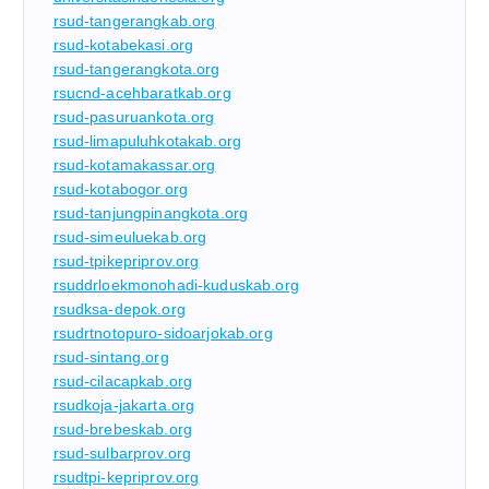
rsud-tangerangkab.org
rsud-kotabekasi.org
rsud-tangerangkota.org
rsucnd-acehbaratkab.org
rsud-pasuruankota.org
rsud-limapuluhkotakab.org
rsud-kotamakassar.org
rsud-kotabogor.org
rsud-tanjungpinangkota.org
rsud-simeuluekab.org
rsud-tpikepriprov.org
rsuddrloekmonohadi-kuduskab.org
rsudksa-depok.org
rsudrtnotopuro-sidoarjokab.org
rsud-sintang.org
rsud-cilacapkab.org
rsudkoja-jakarta.org
rsud-brebeskab.org
rsud-sulbarprov.org
rsudtpi-kepriprov.org