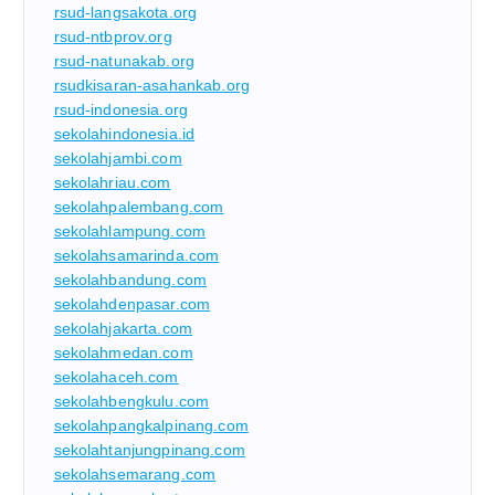
rsud-langsakota.org
rsud-ntbprov.org
rsud-natunakab.org
rsudkisaran-asahankab.org
rsud-indonesia.org
sekolahindonesia.id
sekolahjambi.com
sekolahriau.com
sekolahpalembang.com
sekolahlampung.com
sekolahsamarinda.com
sekolahbandung.com
sekolahdenpasar.com
sekolahjakarta.com
sekolahmedan.com
sekolahaceh.com
sekolahbengkulu.com
sekolahpangkalpinang.com
sekolahtanjungpinang.com
sekolahsemarang.com