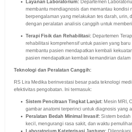
Layanan Laboratorium:
Departemen Laboratoriu
membantu mendiagnosis dan memantau kondisi med
berpengalaman yang melakukan tes darah, urin, d
dengan peralatan analisis canggih untuk memberi
Terapi Fisik dan Rehabilitasi:
Departemen Terapi
rehabilitasi komprehensif untuk pasien yang baru p
membantu pasien mendapatkan kembali kekuatan, 
pasien mendapatkan kembali kemandirian dalam ak
Teknologi dan Peralatan Canggih:
RS Lira Medika berinvestasi besar pada teknologi med
efektivitas pengobatan. Ini termasuk:
Sistem Pencitraan Tingkat Lanjut:
Mesin MRI, CT
gambar anatomi terperinci untuk diagnosis yang a
Peralatan Bedah Minimal Invasif:
Sistem bedah 
kecil, mengurangi rasa sakit, dan waktu pemulihan
Laboratorium Kateterisasi Jantung:
Dilengkapi 