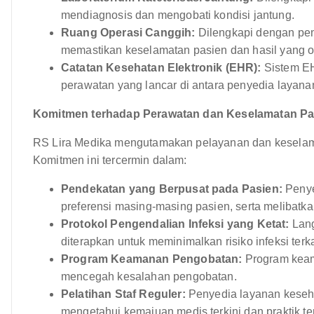
mendiagnosis dan mengobati kondisi jantung.
Ruang Operasi Canggih:
Dilengkapi dengan pem
memastikan keselamatan pasien dan hasil yang o
Catatan Kesehatan Elektronik (EHR):
Sistem EH
perawatan yang lancar di antara penyedia layana
Komitmen terhadap Perawatan dan Keselamatan Pa
RS Lira Medika mengutamakan pelayanan dan keselama
Komitmen ini tercermin dalam:
Pendekatan yang Berpusat pada Pasien:
Penye
preferensi masing-masing pasien, serta melibat
Protokol Pengendalian Infeksi yang Ketat:
Lang
diterapkan untuk meminimalkan risiko infeksi terk
Program Keamanan Pengobatan:
Program keam
mencegah kesalahan pengobatan.
Pelatihan Staf Reguler:
Penyedia layanan keseha
mengetahui kemajuan medis terkini dan praktik te