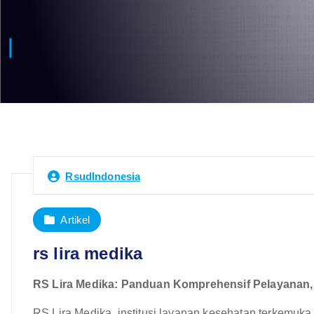
RsudIndonesia
Artikel
rs lira medika
RS Lira Medika: Panduan Komprehensif Pelayanan, 
RS Lira Medika, institusi layanan kesehatan terkemuka