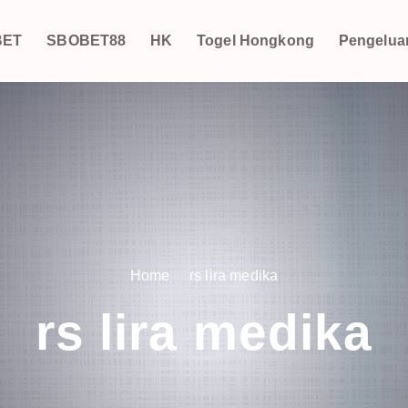
BET
SBOBET88
HK
Togel Hongkong
Pengelua
Home
rs lira medika
rs lira medika