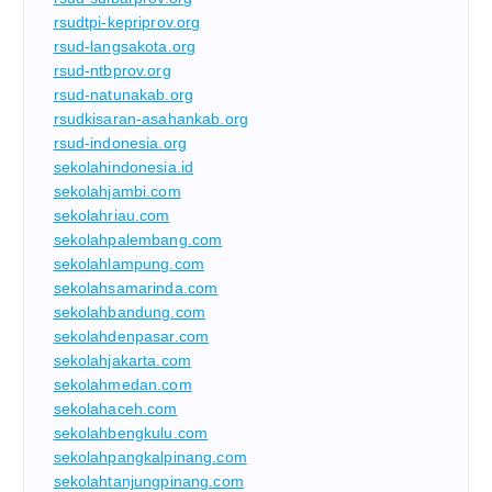
rsudtpi-kepriprov.org
rsud-langsakota.org
rsud-ntbprov.org
rsud-natunakab.org
rsudkisaran-asahankab.org
rsud-indonesia.org
sekolahindonesia.id
sekolahjambi.com
sekolahriau.com
sekolahpalembang.com
sekolahlampung.com
sekolahsamarinda.com
sekolahbandung.com
sekolahdenpasar.com
sekolahjakarta.com
sekolahmedan.com
sekolahaceh.com
sekolahbengkulu.com
sekolahpangkalpinang.com
sekolahtanjungpinang.com