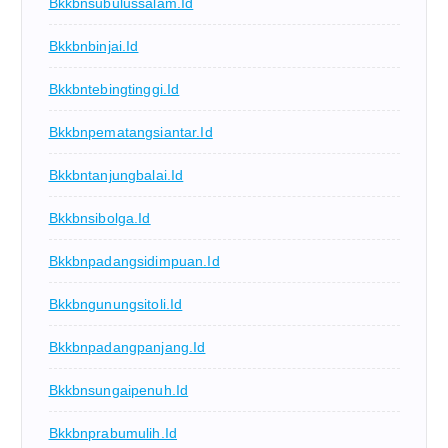
Bkkbnsubulussalam.id
Bkkbnbinjai.id
Bkkbntebingtinggi.id
Bkkbnpematangsiantar.id
Bkkbntanjungbalai.id
Bkkbnsibolga.id
Bkkbnpadangsidimpuan.id
Bkkbngunungsitoli.id
Bkkbnpadangpanjang.id
Bkkbnsungaipenuh.id
Bkkbnprabumulih.id