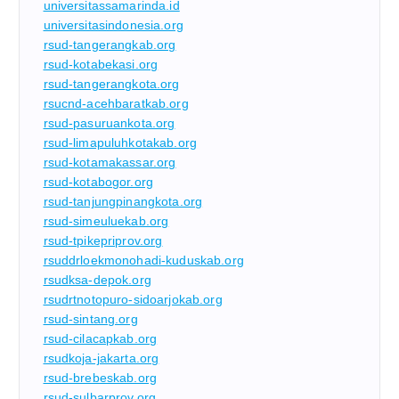
universitassamarinda.id
universitasindonesia.org
rsud-tangerangkab.org
rsud-kotabekasi.org
rsud-tangerangkota.org
rsucnd-acehbaratkab.org
rsud-pasuruankota.org
rsud-limapuluhkotakab.org
rsud-kotamakassar.org
rsud-kotabogor.org
rsud-tanjungpinangkota.org
rsud-simeuluekab.org
rsud-tpikepriprov.org
rsuddrloekmonohadi-kuduskab.org
rsudksa-depok.org
rsudrtnotopuro-sidoarjokab.org
rsud-sintang.org
rsud-cilacapkab.org
rsudkoja-jakarta.org
rsud-brebeskab.org
rsud-sulbarprov.org