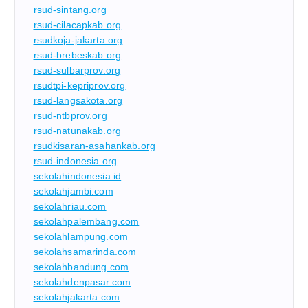
rsud-sintang.org
rsud-cilacapkab.org
rsudkoja-jakarta.org
rsud-brebeskab.org
rsud-sulbarprov.org
rsudtpi-kepriprov.org
rsud-langsakota.org
rsud-ntbprov.org
rsud-natunakab.org
rsudkisaran-asahankab.org
rsud-indonesia.org
sekolahindonesia.id
sekolahjambi.com
sekolahriau.com
sekolahpalembang.com
sekolahlampung.com
sekolahsamarinda.com
sekolahbandung.com
sekolahdenpasar.com
sekolahjakarta.com