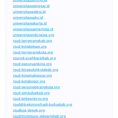
universitassorong.id
universitaswanggar.id
universitaswalesi.id
universitassalor.id
universitasjakarta.id
universitassamarinda.id
universitasindonesia.org
rsud-tangerangkab.org
rsud-kotabekasi.org
rsud-tangerangkota.org
rsucnd-acehbaratkab.org
rsud-pasuruankota.org
rsud-limapuluhkotakab.org
rsud-kotamakassar.org
rsud-kotabogor.org
rsud-tanjungpinangkota.org
rsud-simeuluekab.org
rsud-tpikepriprov.org
rsuddrloekmonohadi-kuduskab.org
rsudksa-depok.org
rsudrtnotopuro-sidoarjokab.org