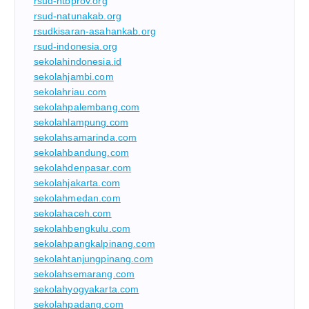
rsud-ntbprov.org
rsud-natunakab.org
rsudkisaran-asahankab.org
rsud-indonesia.org
sekolahindonesia.id
sekolahjambi.com
sekolahriau.com
sekolahpalembang.com
sekolahlampung.com
sekolahsamarinda.com
sekolahbandung.com
sekolahdenpasar.com
sekolahjakarta.com
sekolahmedan.com
sekolahaceh.com
sekolahbengkulu.com
sekolahpangkalpinang.com
sekolahtanjungpinang.com
sekolahsemarang.com
sekolahyogyakarta.com
sekolahpadang.com