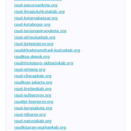
rsud-pasuruankota.org
rsud-limapuluhkotakab.org
rsud-kotamakassar.org
rsud-kotabogor.org
rsud-tanjungpinangkota.org
rsud-simeuluekab.org
rsud-tpikepriprov.org
rsuddrloekmonohadi-kuduskab.org
rsudksa-depok.org
rsudrtnotopuro-sidoarjokab.org
rsud-sintang.org
rsud-cilacapkab.org
rsudkoja-jakarta.org
rsud-brebeskab.org
rsud-sulbarprov.org
rsudtpi-kepriprov.org
rsud-langsakota.org
rsud-ntbprov.org
rsud-natunakab.org
rsudkisaran-asahankab.org