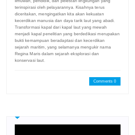
ilmuwan, pendidik, dan pelestari lingkungan yang
terinspirasi oleh pelayarannya. Kisahnya terus
diceritakan, mengingatkan kita akan kekuatan
kecerdikan manusia dan daya tarik laut yang abadi.
Transformasi kapal dari kapal laut yang mewah
menjadi kapal penelitian yang berdedikasi merupakan
bukti kemampuan beradaptasi dan kecerdikan
sejarah maritim, yang selamanya mengukir nama
Regina Maris dalam sejarah eksplorasi dan
konservasi laut.
Comments 0