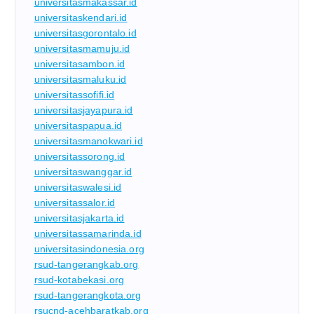
universitasmakassar.id
universitaskendari.id
universitasgorontalo.id
universitasmamuju.id
universitasambon.id
universitasmaluku.id
universitassofifi.id
universitasjayapura.id
universitaspapua.id
universitasmanokwari.id
universitassorong.id
universitaswanggar.id
universitaswalesi.id
universitassalor.id
universitasjakarta.id
universitassamarinda.id
universitasindonesia.org
rsud-tangerangkab.org
rsud-kotabekasi.org
rsud-tangerangkota.org
rsucnd-acehbaratkab.org