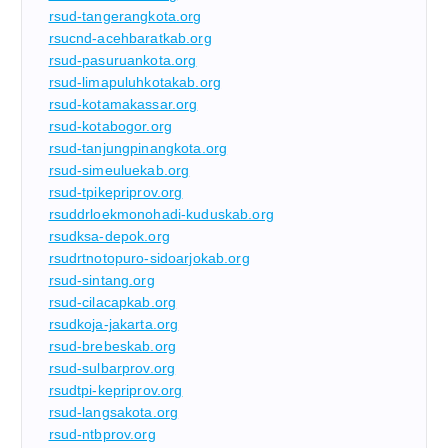
rsud-tangerangkota.org
rsucnd-acehbaratkab.org
rsud-pasuruankota.org
rsud-limapuluhkotakab.org
rsud-kotamakassar.org
rsud-kotabogor.org
rsud-tanjungpinangkota.org
rsud-simeuluekab.org
rsud-tpikepriprov.org
rsuddrloekmonohadi-kuduskab.org
rsudksa-depok.org
rsudrtnotopuro-sidoarjokab.org
rsud-sintang.org
rsud-cilacapkab.org
rsudkoja-jakarta.org
rsud-brebeskab.org
rsud-sulbarprov.org
rsudtpi-kepriprov.org
rsud-langsakota.org
rsud-ntbprov.org