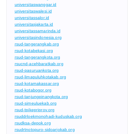
universitaswanggar.id
universitaswalesi.id
universitassalor.id
universitasjakarta.id
universitassamarinda.id
universitasindonesia.org
rsud-tangerangkab.org
rsud-kotabekasi.org
rsud-tangerangkota.org
rsucnd-acehbaratkab.org
rsud-pasuruankota.org
rsud-limapuluhkotakab.org
rsud-kotamakassar.org
rsud-kotabogor.org
rsud-tanjungpinangkota.org
rsud-simeuluekab.org
rsud-tpikepriprov.org
rsuddrloekmonohadi-kuduskab.org
rsudksa-depok.org
rsudrtnotopuro-sidoarjokab.org