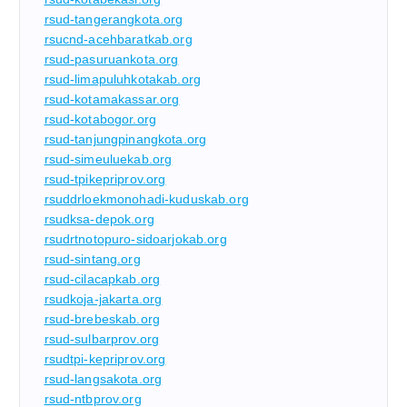
rsud-tangerangkota.org
rsucnd-acehbaratkab.org
rsud-pasuruankota.org
rsud-limapuluhkotakab.org
rsud-kotamakassar.org
rsud-kotabogor.org
rsud-tanjungpinangkota.org
rsud-simeuluekab.org
rsud-tpikepriprov.org
rsuddrloekmonohadi-kuduskab.org
rsudksa-depok.org
rsudrtnotopuro-sidoarjokab.org
rsud-sintang.org
rsud-cilacapkab.org
rsudkoja-jakarta.org
rsud-brebeskab.org
rsud-sulbarprov.org
rsudtpi-kepriprov.org
rsud-langsakota.org
rsud-ntbprov.org