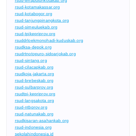
rsud-limapuluhkotakab.org
rsud-kotamakassar.org
rsud-kotabogor.org
rsud-tanjungpinangkota.org
rsud-simeuluekab.org
rsud-tpikepriprov.org
rsuddrloekmonohadi-kuduskab.org
rsudksa-depok.org
rsudrtnotopuro-sidoarjokab.org
rsud-sintang.org
rsud-cilacapkab.org
rsudkoja-jakarta.org
rsud-brebeskab.org
rsud-sulbarprov.org
rsudtpi-kepriprov.org
rsud-langsakota.org
rsud-ntbprov.org
rsud-natunakab.org
rsudkisaran-asahankab.org
rsud-indonesia.org
sekolahindonesia.id