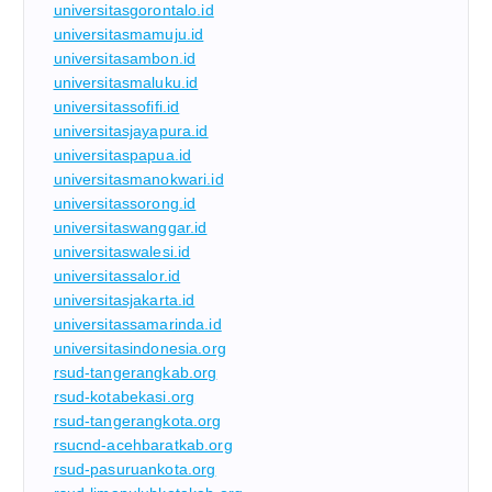
universitasgorontalo.id
universitasmamuju.id
universitasambon.id
universitasmaluku.id
universitassofifi.id
universitasjayapura.id
universitaspapua.id
universitasmanokwari.id
universitassorong.id
universitaswanggar.id
universitaswalesi.id
universitassalor.id
universitasjakarta.id
universitassamarinda.id
universitasindonesia.org
rsud-tangerangkab.org
rsud-kotabekasi.org
rsud-tangerangkota.org
rsucnd-acehbaratkab.org
rsud-pasuruankota.org