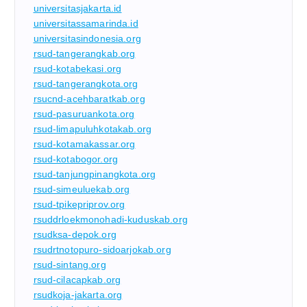
universitasjakarta.id
universitassamarinda.id
universitasindonesia.org
rsud-tangerangkab.org
rsud-kotabekasi.org
rsud-tangerangkota.org
rsucnd-acehbaratkab.org
rsud-pasuruankota.org
rsud-limapuluhkotakab.org
rsud-kotamakassar.org
rsud-kotabogor.org
rsud-tanjungpinangkota.org
rsud-simeuluekab.org
rsud-tpikepriprov.org
rsuddrloekmonohadi-kuduskab.org
rsudksa-depok.org
rsudrtnotopuro-sidoarjokab.org
rsud-sintang.org
rsud-cilacapkab.org
rsudkoja-jakarta.org