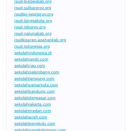
rsud-brebeskab.org
rsud-sulbarprov.org
rsudtpi-kepriprov.org
rsud-langsakota.org
rsud-ntbprov.org
rsud-natunakab.org
rsudkisaran-asahankab.org
rsud-indonesia.org
sekolahindonesia.id
sekolahjambi.com
sekolahriau.com
sekolahpalembang.com
sekolahlampung.com
sekolahsamarinda.com
sekolahbandung.com
sekolahdenpasar.com
sekolahjakarta.com
sekolahmedan.com
sekolahaceh.com
sekolahbengkulu.com
sekolahpangkalpinang.com