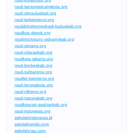
rsud-tanjungpinangkota.org
rsud-simeuluekab.org
rsud-tpikepriprov.org
rsuddrloekmonohadi-kuduskab.org
rsudksa-depok.org
rsudrtnotopuro-sidoarjokab.org
rsud-sintang.org
rsud-cilacapkab.org
rsudkoja-jakarta.org
rsud-brebeskab.org
rsud-sulbarprov.org
rsudtpi-kepriprov.org
rsud-langsakota.org
rsud-ntbprov.org
rsud-natunakab.org
rsudkisaran-asahankab.org
rsud-indonesia.org
sekolahindonesia.id
sekolahjambi.com
sekolahriau.com