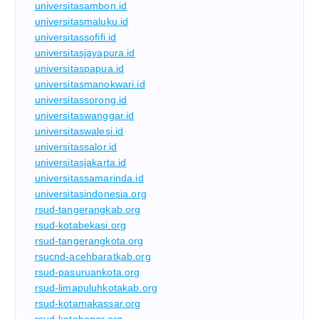
universitasambon.id
universitasmaluku.id
universitassofifi.id
universitasjayapura.id
universitaspapua.id
universitasmanokwari.id
universitassorong.id
universitaswanggar.id
universitaswalesi.id
universitassalor.id
universitasjakarta.id
universitassamarinda.id
universitasindonesia.org
rsud-tangerangkab.org
rsud-kotabekasi.org
rsud-tangerangkota.org
rsucnd-acehbaratkab.org
rsud-pasuruankota.org
rsud-limapuluhkotakab.org
rsud-kotamakassar.org
rsud-kotabogor.org