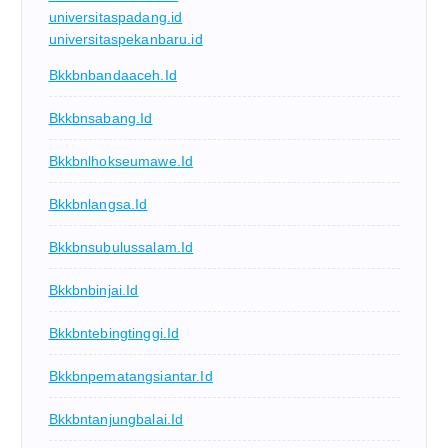
universitaspadang.id
universitaspekanbaru.id
Bkkbnbandaaceh.id
Bkkbnsabang.id
Bkkbnlhokseumawe.id
Bkkbnlangsa.id
Bkkbnsubulussalam.id
Bkkbnbinjai.id
Bkkbntebingtinggi.id
Bkkbnpematangsiantar.id
Bkkbntanjungbalai.id