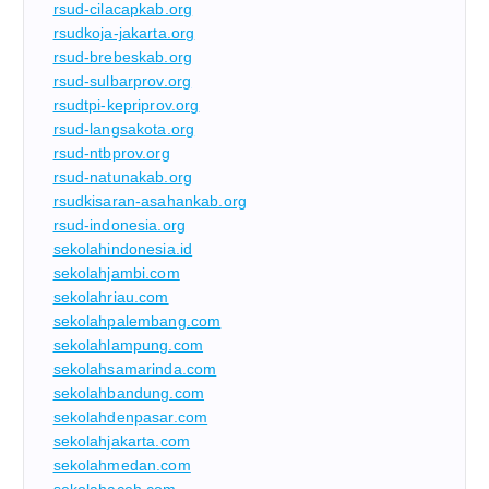
rsud-cilacapkab.org
rsudkoja-jakarta.org
rsud-brebeskab.org
rsud-sulbarprov.org
rsudtpi-kepriprov.org
rsud-langsakota.org
rsud-ntbprov.org
rsud-natunakab.org
rsudkisaran-asahankab.org
rsud-indonesia.org
sekolahindonesia.id
sekolahjambi.com
sekolahriau.com
sekolahpalembang.com
sekolahlampung.com
sekolahsamarinda.com
sekolahbandung.com
sekolahdenpasar.com
sekolahjakarta.com
sekolahmedan.com
sekolahaceh.com