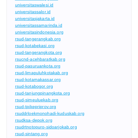
universitaswalesi.id
universitassalor.id
universitasjakarta.id
universitassamarinda.id
universitasindonesia.org
rsud-tangerangkab.org
rsud-kotabekasi.org
rsud-tangerangkota.org
rsucnd-acehbaratkab.org
rsud-pasuruankota.org
rsud-limapuluhkotakab.org
rsud-kotamakassar.org
rsud-kotabogor.org
rsud-tanjungpinangkota.org
rsud-simeuluekab.org
rsud-tpikepriprov.org
rsuddrloekmonohadi-kuduskab.org
rsudksa-depok.org
rsudrtnotopuro-sidoarjokab.org
rsud-sintang.org