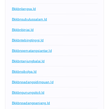
Bkkbnlangsa.id
Bkkbnsubulussalam.id
Bkkbnbinjai.id
Bkkbntebingtinggi.id
Bkkbnpematangsiantar.id
Bkkbntanjungbalai.id
Bkkbnsibolga.id
Bkkbnpadangsidimpuan.id
Bkkbngunungsitoli.id
Bkkbnpadangpanjang.id