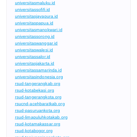
universitasmaluku.id
universitassofifi.id
universitasjayapura.id
universitaspapua.id
universitasmanokwari.id
universitassorong.id
universitaswanggar.id
universitaswalesi.id
universitassalor.id
universitasjakarta.id
universitassamarinda.id
universitasindonesia.org
rsud-tangerangkab.org
rsud-kotabekasi.org
rsud-tangerangkota.org
rsucnd-acehbaratkab.org
rsud-pasuruankota.org
rsud-limapuluhkotakab.org
rsud-kotamakassar.org
rsud-kotabogor.org