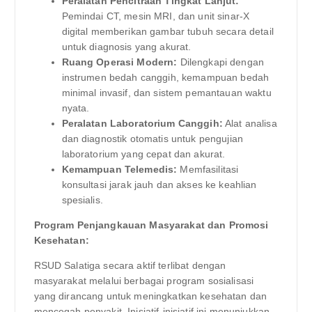
Peralatan Pencitraan Tingkat Lanjut:
Pemindai CT, mesin MRI, dan unit sinar-X
digital memberikan gambar tubuh secara detail
untuk diagnosis yang akurat.
Ruang Operasi Modern:
Dilengkapi dengan
instrumen bedah canggih, kemampuan bedah
minimal invasif, dan sistem pemantauan waktu
nyata.
Peralatan Laboratorium Canggih:
Alat analisa
dan diagnostik otomatis untuk pengujian
laboratorium yang cepat dan akurat.
Kemampuan Telemedis:
Memfasilitasi
konsultasi jarak jauh dan akses ke keahlian
spesialis.
Program Penjangkauan Masyarakat dan Promosi
Kesehatan:
RSUD Salatiga secara aktif terlibat dengan
masyarakat melalui berbagai program sosialisasi
yang dirancang untuk meningkatkan kesehatan dan
mencegah penyakit. Inisiatif-inisiatif ini menunjukkan