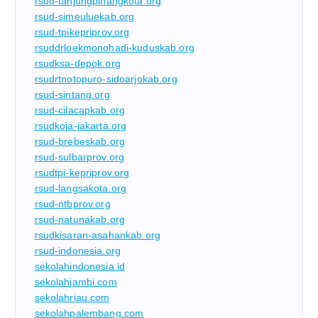
rsud-tanjungpinangkota.org
rsud-simeuluekab.org
rsud-tpikepriprov.org
rsuddrloekmonohadi-kuduskab.org
rsudksa-depok.org
rsudrtnotopuro-sidoarjokab.org
rsud-sintang.org
rsud-cilacapkab.org
rsudkoja-jakarta.org
rsud-brebeskab.org
rsud-sulbarprov.org
rsudtpi-kepriprov.org
rsud-langsakota.org
rsud-ntbprov.org
rsud-natunakab.org
rsudkisaran-asahankab.org
rsud-indonesia.org
sekolahindonesia.id
sekolahjambi.com
sekolahriau.com
sekolahpalembang.com