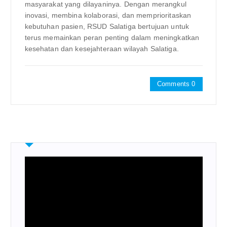
masyarakat yang dilayaninya. Dengan merangkul
inovasi, membina kolaborasi, dan memprioritaskan
kebutuhan pasien, RSUD Salatiga bertujuan untuk
terus memainkan peran penting dalam meningkatkan
kesehatan dan kesejahteraan wilayah Salatiga.
Comments 0