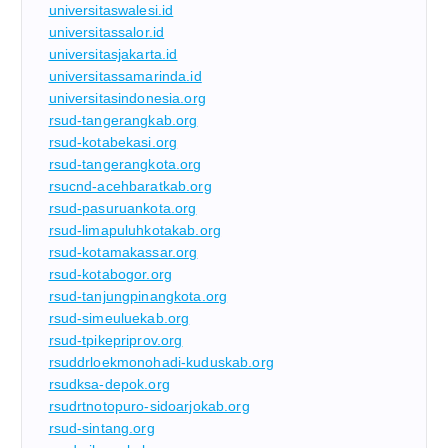
universitaswalesi.id
universitassalor.id
universitasjakarta.id
universitassamarinda.id
universitasindonesia.org
rsud-tangerangkab.org
rsud-kotabekasi.org
rsud-tangerangkota.org
rsucnd-acehbaratkab.org
rsud-pasuruankota.org
rsud-limapuluhkotakab.org
rsud-kotamakassar.org
rsud-kotabogor.org
rsud-tanjungpinangkota.org
rsud-simeuluekab.org
rsud-tpikepriprov.org
rsuddrloekmonohadi-kuduskab.org
rsudksa-depok.org
rsudrtnotopuro-sidoarjokab.org
rsud-sintang.org