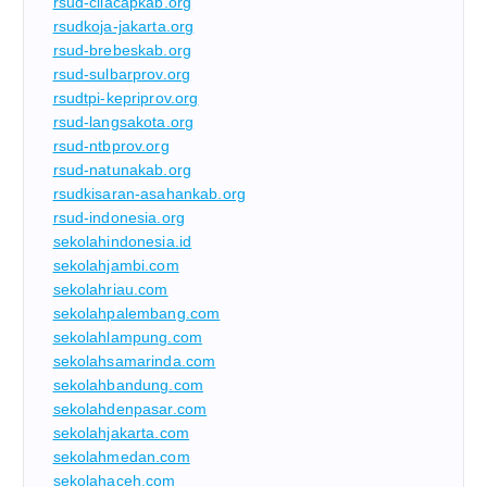
rsud-cilacapkab.org
rsudkoja-jakarta.org
rsud-brebeskab.org
rsud-sulbarprov.org
rsudtpi-kepriprov.org
rsud-langsakota.org
rsud-ntbprov.org
rsud-natunakab.org
rsudkisaran-asahankab.org
rsud-indonesia.org
sekolahindonesia.id
sekolahjambi.com
sekolahriau.com
sekolahpalembang.com
sekolahlampung.com
sekolahsamarinda.com
sekolahbandung.com
sekolahdenpasar.com
sekolahjakarta.com
sekolahmedan.com
sekolahaceh.com