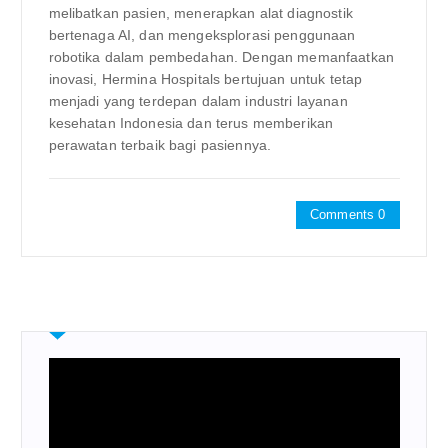
melibatkan pasien, menerapkan alat diagnostik
bertenaga AI, dan mengeksplorasi penggunaan
robotika dalam pembedahan. Dengan memanfaatkan
inovasi, Hermina Hospitals bertujuan untuk tetap
menjadi yang terdepan dalam industri layanan
kesehatan Indonesia dan terus memberikan
perawatan terbaik bagi pasiennya.
Comments 0