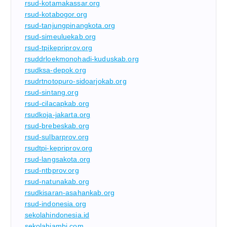
rsud-kotamakassar.org
rsud-kotabogor.org
rsud-tanjungpinangkota.org
rsud-simeuluekab.org
rsud-tpikepriprov.org
rsuddrloekmonohadi-kuduskab.org
rsudksa-depok.org
rsudrtnotopuro-sidoarjokab.org
rsud-sintang.org
rsud-cilacapkab.org
rsudkoja-jakarta.org
rsud-brebeskab.org
rsud-sulbarprov.org
rsudtpi-kepriprov.org
rsud-langsakota.org
rsud-ntbprov.org
rsud-natunakab.org
rsudkisaran-asahankab.org
rsud-indonesia.org
sekolahindonesia.id
sekolahjambi.com