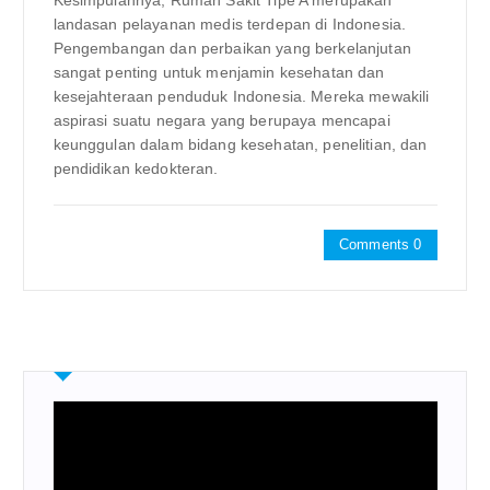
Kesimpulannya, Rumah Sakit Tipe A merupakan
landasan pelayanan medis terdepan di Indonesia.
Pengembangan dan perbaikan yang berkelanjutan
sangat penting untuk menjamin kesehatan dan
kesejahteraan penduduk Indonesia. Mereka mewakili
aspirasi suatu negara yang berupaya mencapai
keunggulan dalam bidang kesehatan, penelitian, dan
pendidikan kedokteran.
Comments 0