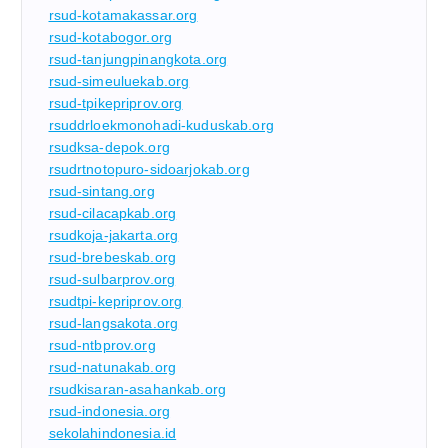
rsud-kotamakassar.org
rsud-kotabogor.org
rsud-tanjungpinangkota.org
rsud-simeuluekab.org
rsud-tpikepriprov.org
rsuddrloekmonohadi-kuduskab.org
rsudksa-depok.org
rsudrtnotopuro-sidoarjokab.org
rsud-sintang.org
rsud-cilacapkab.org
rsudkoja-jakarta.org
rsud-brebeskab.org
rsud-sulbarprov.org
rsudtpi-kepriprov.org
rsud-langsakota.org
rsud-ntbprov.org
rsud-natunakab.org
rsudkisaran-asahankab.org
rsud-indonesia.org
sekolahindonesia.id