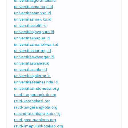
universitasgorontalo.id
universitasmamuju.id
universitasambon.id
universitasmaluku.id
universitassofifi.id
universitasjayapura.id
universitaspapua.id
universitasmanokwari.id
universitassorong.id
universitaswanggar.id
universitaswalesi.id
universitassalor.id
universitasjakarta.id
universitassamarinda.id
universitasindonesia.org
rsud-tangerangkab.org
rsud-kotabekasi.org
rsud-tangerangkota.org
rsucnd-acehbaratkab.org
rsud-pasuruankota.org
rsud-limapuluhkotakab.org